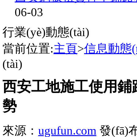
06-03
行業(yè)動態(tài)
當前位置:
主頁
>
信息動態(tà
(tài)
西安工地施工使用鋪路
勢
來源：
ugufun.com
發(fā)布