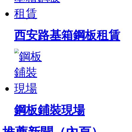
西安路基箱鋼板租賃
鋼板鋪裝現場